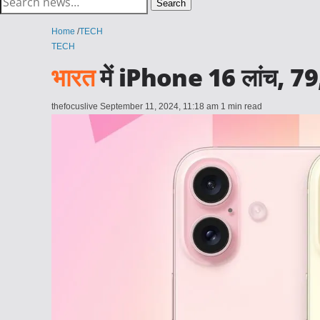
Search
for:
Home
/
TECH
TECH
भारत
में iPhone 16 लांच, 79,900
thefocuslive
September 11, 2024, 11:18 am
1 min read