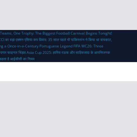
Teams, One Trophy: The Biggest Football Carnival Begins Tonight!
CI का बड़ा एक्शन
एशिया कप विवाद: 35 साल पहले भी पाकिस्तान ने किया था बायकाट,
ing a Once-in-a-Century Portuguese Legend
FIFA WC26: Three
ादगार फाइनल भिंड़त
Asia Cup 2025: हारिस रऊफ और साहिबजादा के आपत्तिजनक
्या कहता है आईसीसी का नियम