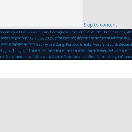
Skip to content
 Becoming a Once-in-a-Century Portuguese Legend
FIFA WC26: Three Nations, 48 
ी यादगार फाइनल भिंड़त
Asia Cup 2025: हारिस रऊफ और साहिबजादा के आपत्तिजनक सेलेब्रेशन पर BC
 क्या कहता है आईसीसी का नियम
Back with a Bang: Ronaldo Breaks Messi’s Record, Becom
 Begins Tonight!
41 साल में पहली बार एशिया कप फाइनल खेलेंगे भारत-पाकिस्तान, जानें अब तक की य
 ने किया था बायकाट, जानें एशिया कप के विवाद
नो हैंडशेक विवादः क्या टीम इंडिया पर लगेगा जुर्माना?, क