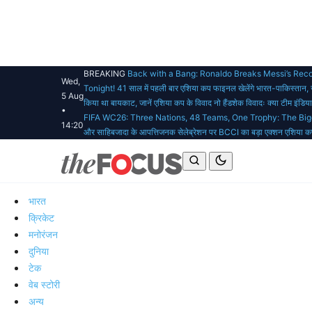
BREAKING
Back with a Bang: Ronaldo Breaks Messi’s Re
Wed,
Tonight!
41 साल में पहली बार एशिया कप फाइनल खेलेंगे भारत-पाकिस्तान,
5 Aug
किया था बायकाट, जानें एशिया कप के विवाद
नो हैंडशेक विवादः क्या टीम इंडि
•
FIFA WC26: Three Nations, 48 Teams, One Trophy: The Bigg
14:20
और साहिबजादा के आपत्तिजनक सेलेब्रेशन पर BCCI का बड़ा एक्शन
एशिया कप
भारत
क्रिकेट
मनोरंजन
दुनिया
टेक
वेब स्टोरी
अन्य