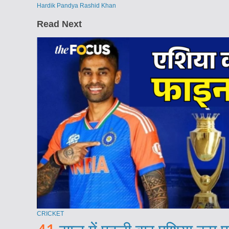
Hardik Pandya
Rashid Khan
Read Next
CRICKET