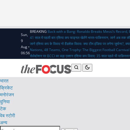
BREAKING
Back with a Bang: Ronaldo Breaks Messi’s Record,
Sun,
41 साल में पहली बार एशिया कप फाइनल खेलेंगे भारत-पाकिस्तान, जानें अब तक क
9
जानें एशिया कप के विवाद
नो हैंडशेक विवादः क्या टीम इंडिया पर लगेगा जुर्माना?,
Aug •
Nations, 48 Teams, One Trophy: The Biggest Football Carnival
06:56
सेलेब्रेशन पर BCCI का बड़ा एक्शन
एशिया कप विवाद: 35 साल पहले भी पाकिस्तान
भारत
क्रिकेट
मनोरंजन
दुनिया
टेक
वेब स्टोरी
अन्य
Search