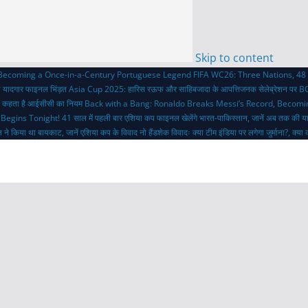
Skip to content
 Becoming a Once-in-a-Century Portuguese Legend
FIFA WC26: Three Nations, 48 
ी यादगार फाइनल भिंड़त
Asia Cup 2025: हारिस रऊफ और साहिबजादा के आपत्तिजनक सेलेब्रेशन पर BC
 क्या कहता है आईसीसी का नियम
Back with a Bang: Ronaldo Breaks Messi’s Record, Becom
 Begins Tonight!
41 साल में पहली बार एशिया कप फाइनल खेलेंगे भारत-पाकिस्तान, जानें अब तक की य
 ने किया था बायकाट, जानें एशिया कप के विवाद
नो हैंडशेक विवादः क्या टीम इंडिया पर लगेगा जुर्माना?, क