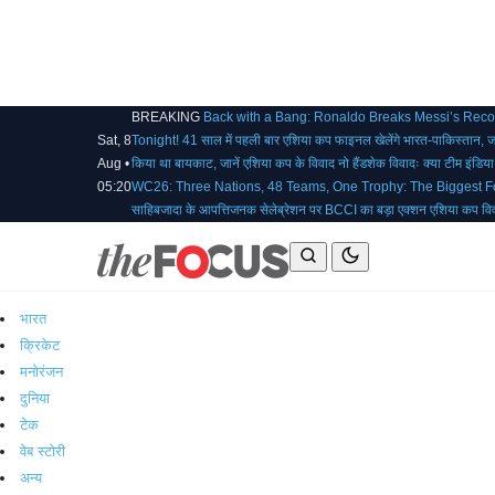
BREAKING
Back with a Bang: Ronaldo Breaks Messi’s Rec
Sat, 8
Tonight!
41 साल में पहली बार एशिया कप फाइनल खेलेंगे भारत-पाकिस्तान, 
Aug •
किया था बायकाट, जानें एशिया कप के विवाद
नो हैंडशेक विवादः क्या टीम इंडि
05:20
WC26: Three Nations, 48 Teams, One Trophy: The Biggest Fo
साहिबजादा के आपत्तिजनक सेलेब्रेशन पर BCCI का बड़ा एक्शन
एशिया कप विव
भारत
क्रिकेट
मनोरंजन
दुनिया
टेक
वेब स्टोरी
अन्य