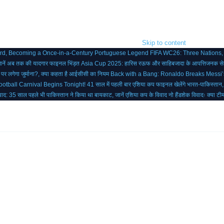
Skip to content
ord, Becoming a Once-in-a-Century Portuguese Legend
FIFA WC26: Three Nations,
जानें अब तक की यादगार फाइनल भिंड़त
Asia Cup 2025: हारिस रऊफ और साहिबजादा के आपत्तिजनक सेले
या पर लगेगा जुर्माना?, क्या कहता है आईसीसी का नियम
Back with a Bang: Ronaldo Breaks Messi
otball Carnival Begins Tonight!
41 साल में पहली बार एशिया कप फाइनल खेलेंगे भारत-पाकिस्तान
ाद: 35 साल पहले भी पाकिस्तान ने किया था बायकाट, जानें एशिया कप के विवाद
नो हैंडशेक विवादः क्या ट