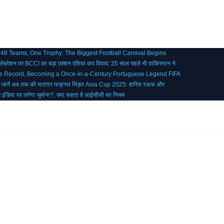
 48 Teams, One Trophy: The Biggest Football Carnival Begins
ब्रेशन पर BCCI का बड़ा एक्शन
एशिया कप विवाद: 35 साल पहले भी पाकिस्तान ने
’s Record, Becoming a Once-in-a-Century Portuguese Legend
FIFA
, जानें अब तक की यादगार फाइनल भिंड़त
Asia Cup 2025: हारिस रऊफ और
ीम इंडिया पर लगेगा जुर्माना?, क्या कहता है आईसीसी का नियम