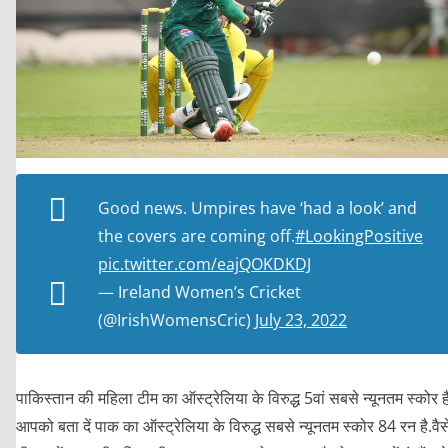
Good news. Umpires have ‘had a look’ and
the covers are coming off.
#LookingPositive
pic.twitter.com/eajQOKDKDJ
— Ireland Women’s Cricket
(@IrishWomensCric)
July 23, 2022
पाकिस्तान की महिला टीम का ऑस्ट्रेलिया के विरुद्ध 5वां सबसे न्यूनतम स्कोर ह
आपको बता दें पाक का ऑस्ट्रेलिया के विरुद्ध सबसे न्यूनतम स्कोर 84 रन है.वैस