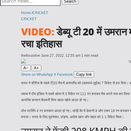
Search
for:
Home
/
CRICKET
CRICKET
VIDEO:
डेब्यू टी 20 में उमर
रचा इतिहास
thefocuslive
June 27, 2022, 12:55 am
1 min read
A−
A+
Copy link
Share on WhatsApp
X
Facebook
भारत ने सीरीज के पहले टी20 मैच में आयरलैंड को (डकवर्थ-लुईस) 7 विकेट से हरा दिया।
जवाब में टीम इंडिया ने दसवें ओवर में 3 विकेट पर 111 रन बनाकर मैच अपने नाम कर लिया
आयरिश कप्तान बैलबर्नी बिना खाता खोले आउट हो गए।
पॉल स्टर्लिंग 4 रन बनाकार आउट हो गए। थोड़ी देर में डेलानी 8 और टकर 18 रन बनाकर चलते 
बनाया। भारत के लिए भुवनेश्वर, पांड्या, आवेश खान और चहल को 1-1 विकेट मिला।
उमरान ने फेंकी 208 KMPH की गे