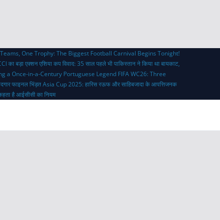
Teams, One Trophy: The Biggest Football Carnival Begins Tonight!
CI का बड़ा एक्शन
एशिया कप विवाद: 35 साल पहले भी पाकिस्तान ने किया था बायकाट,
ing a Once-in-a-Century Portuguese Legend
FIFA WC26: Three
ादगार फाइनल भिंड़त
Asia Cup 2025: हारिस रऊफ और साहिबजादा के आपत्तिजनक
्या कहता है आईसीसी का नियम