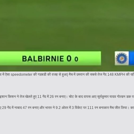
स्तव में ऐसा speedometer की गडबडी की वजह से हुआ| मैच में उमरान की सबसे तेज गेंद 148 KMPH की रह
शान किशन ने तेज खेलते हुए 11 गेंद में 26 रन बनाए। चोट के बाद वापस आए सूर्यकुमार यादव गोल्डन डक पर 
ते हुए 29 गेंद में नाबाद 47 रन बनाए और भारत ने 9.2 ओवर में 3 विकेट पर 111 रन बनाकार मैच जीत लिया। 