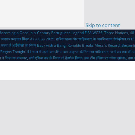
Skip to content
 Becoming a Once-in-a-Century Portuguese Legend
FIFA WC26: Three Nations, 48 
ी यादगार फाइनल भिंड़त
Asia Cup 2025: हारिस रऊफ और साहिबजादा के आपत्तिजनक सेलेब्रेशन पर BC
 क्या कहता है आईसीसी का नियम
Back with a Bang: Ronaldo Breaks Messi’s Record, Becom
 Begins Tonight!
41 साल में पहली बार एशिया कप फाइनल खेलेंगे भारत-पाकिस्तान, जानें अब तक की य
 ने किया था बायकाट, जानें एशिया कप के विवाद
नो हैंडशेक विवादः क्या टीम इंडिया पर लगेगा जुर्माना?, क