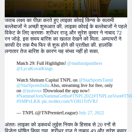
जवाब लक्ष्य का पीछा करते हुए लाइका कोवई किंग्स के सलामी
बल्लेबाजों ने अच्छी शुरूआत की. लाइका कोवई के बल्लेबाजों ने पहले
विकेट के लिए क्रमशः श्रीधर राजू और सुरेश कुमार ने नाबाद 72
रन जोड़े. इस समय बारिश का खलल देखने को मिला. अम्पायरों ने
काफी देर तक मैच फिर से शुरू होने की प्रतीक्षा की. हालांकि
लगातार तेज बारिश के कारण यह संभव नहीं हो सका.
Match 29: Full Highlights!
@maduraipanthers
@LycaKovaiKings
Watch Shriram Capital TNPL on
@StarSportsTamil
@StarSportsIndia
Also, streaming live for free, only
on
@justvoot
!Download the app now!
#NammaOoruNammaGethu
#TNPL2022
#TNPLonVoot
#TNP
#SMPvLKK
pic.twitter.com/VOH1TrfVRJ
— TNPL (@TNPremierLeague)
July 27, 2022
अंततः लाइका को डकवर्थ लुईस नियम के हिसाब से 20 रनों से
विजेता घोषित किया गया. श्रीधर राजू ने नाबाद 49 और सुरेश कुमार