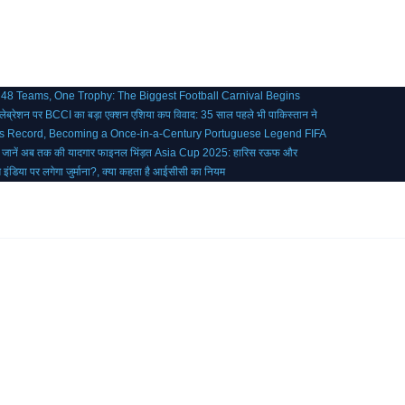
 48 Teams, One Trophy: The Biggest Football Carnival Begins
ब्रेशन पर BCCI का बड़ा एक्शन
एशिया कप विवाद: 35 साल पहले भी पाकिस्तान ने
’s Record, Becoming a Once-in-a-Century Portuguese Legend
FIFA
, जानें अब तक की यादगार फाइनल भिंड़त
Asia Cup 2025: हारिस रऊफ और
ीम इंडिया पर लगेगा जुर्माना?, क्या कहता है आईसीसी का नियम