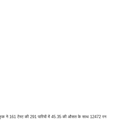
्तान कुक ने 161 टेस्ट की 291 पारियों में 45.35 की औसत के साथ 12472 रन