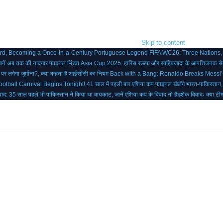
Skip to content
ord, Becoming a Once-in-a-Century Portuguese Legend
FIFA WC26: Three Nations,
जानें अब तक की यादगार फाइनल भिंड़त
Asia Cup 2025: हारिस रऊफ और साहिबजादा के आपत्तिजनक सेले
या पर लगेगा जुर्माना?, क्या कहता है आईसीसी का नियम
Back with a Bang: Ronaldo Breaks Messi
otball Carnival Begins Tonight!
41 साल में पहली बार एशिया कप फाइनल खेलेंगे भारत-पाकिस्तान
ाद: 35 साल पहले भी पाकिस्तान ने किया था बायकाट, जानें एशिया कप के विवाद
नो हैंडशेक विवादः क्या ट