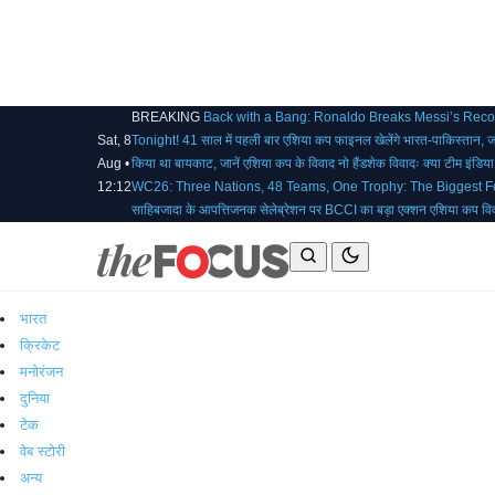
BREAKING
Back with a Bang: Ronaldo Breaks Messi’s Rec
Sat, 8
Tonight!
41 साल में पहली बार एशिया कप फाइनल खेलेंगे भारत-पाकिस्तान, 
Aug •
किया था बायकाट, जानें एशिया कप के विवाद
नो हैंडशेक विवादः क्या टीम इंडि
12:12
WC26: Three Nations, 48 Teams, One Trophy: The Biggest Fo
साहिबजादा के आपत्तिजनक सेलेब्रेशन पर BCCI का बड़ा एक्शन
एशिया कप विव
भारत
क्रिकेट
मनोरंजन
दुनिया
टेक
वेब स्टोरी
अन्य