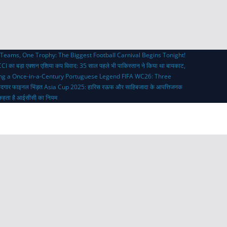
Teams, One Trophy: The Biggest Football Carnival Begins Tonight!
CI का बड़ा एक्शन
एशिया कप विवाद: 35 साल पहले भी पाकिस्तान ने किया था बायकाट,
ing a Once-in-a-Century Portuguese Legend
FIFA WC26: Three
ादगार फाइनल भिंड़त
Asia Cup 2025: हारिस रऊफ और साहिबजादा के आपत्तिजनक
्या कहता है आईसीसी का नियम