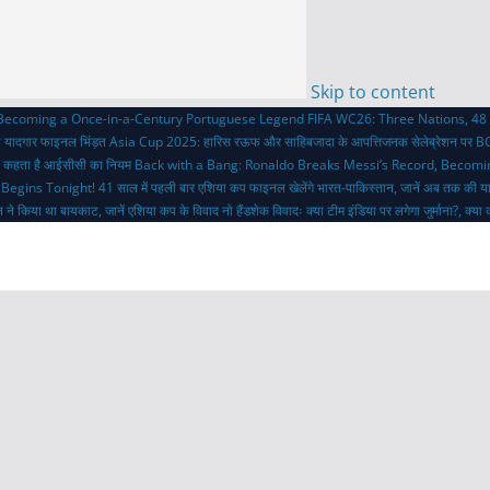
Skip to content
 Becoming a Once-in-a-Century Portuguese Legend
FIFA WC26: Three Nations, 48 
ी यादगार फाइनल भिंड़त
Asia Cup 2025: हारिस रऊफ और साहिबजादा के आपत्तिजनक सेलेब्रेशन पर BC
 क्या कहता है आईसीसी का नियम
Back with a Bang: Ronaldo Breaks Messi’s Record, Becom
 Begins Tonight!
41 साल में पहली बार एशिया कप फाइनल खेलेंगे भारत-पाकिस्तान, जानें अब तक की य
 ने किया था बायकाट, जानें एशिया कप के विवाद
नो हैंडशेक विवादः क्या टीम इंडिया पर लगेगा जुर्माना?, क