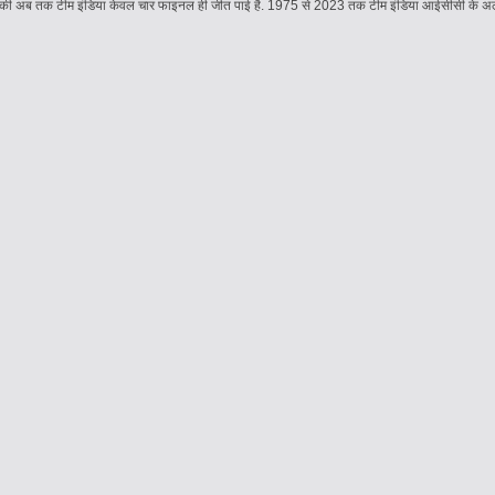
र ऑल की अब तक टीम इंडिया केवल चार फाइनल ही जीत पाई है. 1975 से 2023 तक टीम इंडिया आईसीसी के अलग-अ