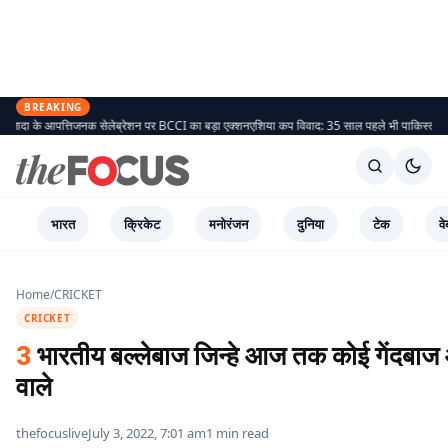
BREAKING
लेब्रेशन पर BCCI का बड़ा एक्शन
एशिया कप विवाद: 35 साल पहले भी पाकिस्तान ने किया था बायकाट, जान
भारत
क्रिकेट
मनोरंजन
दुनिया
टेक
वे
Home
/
CRICKET
CRICKET
3
भारतीय बल्लेबाज जिन्हे आज तक कोई गेंदबाज 
वाले
thefocuslive
July 3, 2022, 7:01 am
1 min read