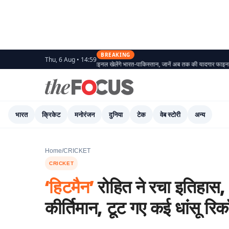
BREAKING
Thu, 6 Aug • 14:59
 साल में पहली बार एशिया कप फाइनल खेलेंगे भारत-पाकिस्तान, जानें अब तक की यादगार फाइनल भिंड़त
Asi
भारत
क्रिकेट
मनोरंजन
दुनिया
टेक
वेब स्टोरी
अन्य
Home
/
CRICKET
CRICKET
‘हिटमैन’
रोहित ने रचा इतिहास,
कीर्तिमान, टूट गए कई धांसू रिकॉ