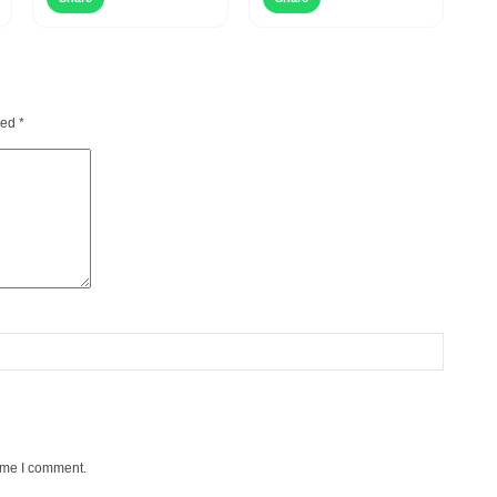
ked
*
time I comment.