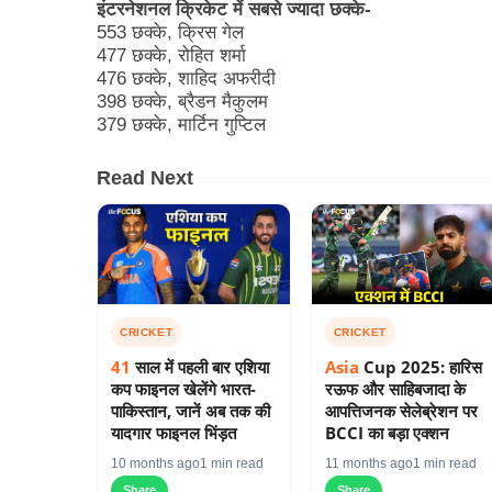
इंटरनेशनल क्रिकेट में सबसे ज्यादा छक्के-
553 छक्के, क्रिस गेल
477 छक्के, रोहित शर्मा
476 छक्के, शाहिद अफरीदी
398 छक्के, ब्रैडन मैकुलम
379 छक्के, मार्टिन गुप्टिल
Read Next
CRICKET
CRICKET
41
साल में पहली बार एशिया
Asia
Cup 2025: हारिस
कप फाइनल खेलेंगे भारत-
रऊफ और साहिबजादा के
पाकिस्तान, जानें अब तक की
आपत्तिजनक सेलेब्रेशन पर
यादगार फाइनल भिंड़त
BCCI का बड़ा एक्शन
10 months ago
1 min read
11 months ago
1 min read
Share
Share