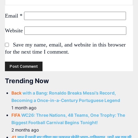
Email
*
Website
Save my name, email, and website in this browser
for the next time I comment.
Trending Now
Back
with a Bang: Ronaldo Breaks Messi’s Record,
Becoming a Once-in-a-Century Portuguese Legend
1 month ago
FIFA
WC26: Three Nations, 48 Teams, One Trophy: The
Biggest Football Carnival Begins Tonight!
2 months ago
41
साल में पहली बार एशिया कप फाइनल खेलेंगे भारत-पाकिस्तान, जानें अब तक की