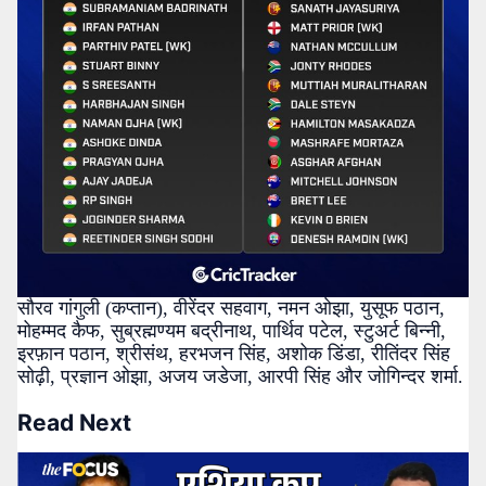
सौरव गांगुली (कप्तान), वीरेंदर सहवाग, नमन ओझा, युसूफ पठान,
मोहम्मद कैफ, सुब्रह्मण्यम बद्रीनाथ, पार्थिव पटेल, स्टुअर्ट बिन्नी,
इरफ़ान पठान, श्रीसंथ, हरभजन सिंह, अशोक डिंडा, रीतिंदर सिंह
सोढ़ी, प्रज्ञान ओझा, अजय जडेजा, आरपी सिंह और जोगिन्दर शर्मा.
Read Next