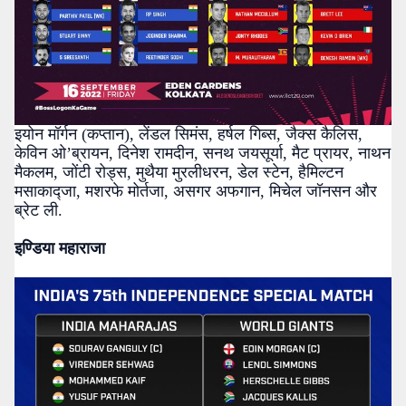
इयोन मॉर्गन (कप्तान), लेंडल सिमंस, हर्षल गिब्स, जैक्स कैलिस,
केविन ओ’ब्रायन, दिनेश रामदीन, सनथ जयसूर्या, मैट प्रायर, नाथन
मैकलम, जोंटी रोड्स, मुथैया मुरलीधरन, डेल स्टेन, हैमिल्टन
मसाकाद्जा, मशरफे मोर्तजा, असगर अफगान, मिचेल जॉनसन और
ब्रेट ली.
इण्डिया महाराजा