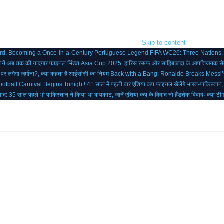
Skip to content
ord, Becoming a Once-in-a-Century Portuguese Legend
FIFA WC26: Three Nations,
जानें अब तक की यादगार फाइनल भिंड़त
Asia Cup 2025: हारिस रऊफ और साहिबजादा के आपत्तिजनक सेले
या पर लगेगा जुर्माना?, क्या कहता है आईसीसी का नियम
Back with a Bang: Ronaldo Breaks Messi
otball Carnival Begins Tonight!
41 साल में पहली बार एशिया कप फाइनल खेलेंगे भारत-पाकिस्तान
ाद: 35 साल पहले भी पाकिस्तान ने किया था बायकाट, जानें एशिया कप के विवाद
नो हैंडशेक विवादः क्या ट