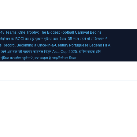
 48 Teams, One Trophy: The Biggest Football Carnival Begins
ब्रेशन पर BCCI का बड़ा एक्शन
एशिया कप विवाद: 35 साल पहले भी पाकिस्तान ने
’s Record, Becoming a Once-in-a-Century Portuguese Legend
FIFA
, जानें अब तक की यादगार फाइनल भिंड़त
Asia Cup 2025: हारिस रऊफ और
ीम इंडिया पर लगेगा जुर्माना?, क्या कहता है आईसीसी का नियम