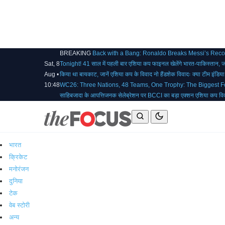
BREAKING
Back with a Bang: Ronaldo Breaks Messi’s Rec
Sat, 8
Tonight!
41 साल में पहली बार एशिया कप फाइनल खेलेंगे भारत-पाकिस्तान, 
Aug •
किया था बायकाट, जानें एशिया कप के विवाद
नो हैंडशेक विवादः क्या टीम इंडि
10:48
WC26: Three Nations, 48 Teams, One Trophy: The Biggest Fo
साहिबजादा के आपत्तिजनक सेलेब्रेशन पर BCCI का बड़ा एक्शन
एशिया कप विव
भारत
क्रिकेट
मनोरंजन
दुनिया
टेक
वेब स्टोरी
अन्य