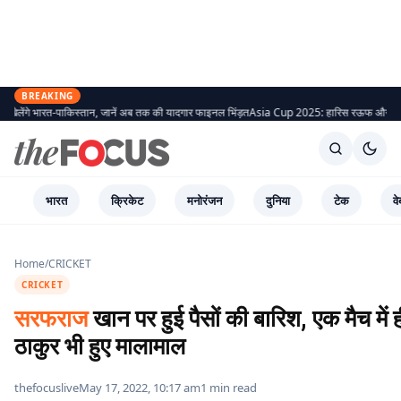
BREAKING
स्तान, जानें अब तक की यादगार फाइनल भिंड़त
Asia Cup 2025: हारिस रऊफ और साहिबजादा के आपत्तिजनक
भारत
क्रिकेट
मनोरंजन
दुनिया
टेक
वे
Home
/
CRICKET
CRICKET
सरफराज
खान पर हुई पैसों की बारिश, एक मैच में 
ठाकुर भी हुए मालामाल
thefocuslive
May 17, 2022, 10:17 am
1 min read