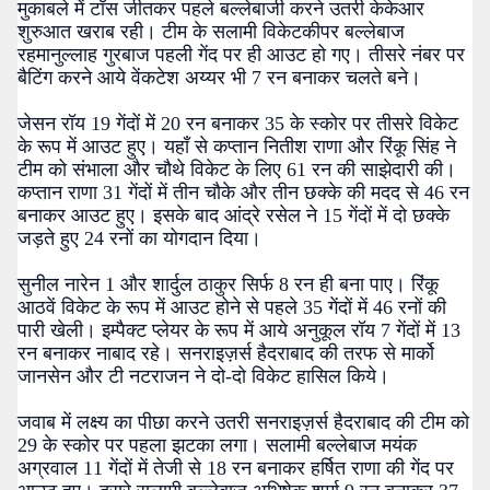
मुकाबले में टॉस जीतकर पहले बल्लेबाजी करने उतरी केकेआर
शुरुआत खराब रही। टीम के सलामी विकेटकीपर बल्लेबाज
रहमानुल्लाह गुरबाज पहली गेंद पर ही आउट हो गए। तीसरे नंबर पर
बैटिंग करने आये वेंकटेश अय्यर भी 7 रन बनाकर चलते बने।
जेसन रॉय 19 गेंदों में 20 रन बनाकर 35 के स्कोर पर तीसरे विकेट
के रूप में आउट हुए। यहाँ से कप्तान नितीश राणा और रिंकू सिंह ने
टीम को संभाला और चौथे विकेट के लिए 61 रन की साझेदारी की।
कप्तान राणा 31 गेंदों में तीन चौके और तीन छक्के की मदद से 46 रन
बनाकर आउट हुए। इसके बाद आंद्रे रसेल ने 15 गेंदों में दो छक्के
जड़ते हुए 24 रनों का योगदान दिया।
सुनील नारेन 1 और शार्दुल ठाकुर सिर्फ 8 रन ही बना पाए। रिंकू
आठवें विकेट के रूप में आउट होने से पहले 35 गेंदों में 46 रनों की
पारी खेली। इम्पैक्ट प्लेयर के रूप में आये अनुकूल रॉय 7 गेंदों में 13
रन बनाकर नाबाद रहे। सनराइज़र्स हैदराबाद की तरफ से मार्को
जानसेन और टी नटराजन ने दो-दो विकेट हासिल किये।
जवाब में लक्ष्य का पीछा करने उतरी सनराइज़र्स हैदराबाद की टीम को
29 के स्कोर पर पहला झटका लगा। सलामी बल्लेबाज मयंक
अग्रवाल 11 गेंदों में तेजी से 18 रन बनाकर हर्षित राणा की गेंद पर