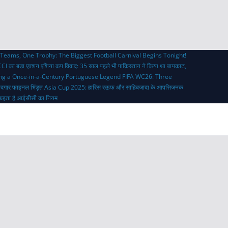
Teams, One Trophy: The Biggest Football Carnival Begins Tonight!
CI का बड़ा एक्शन
एशिया कप विवाद: 35 साल पहले भी पाकिस्तान ने किया था बायकाट,
ing a Once-in-a-Century Portuguese Legend
FIFA WC26: Three
ादगार फाइनल भिंड़त
Asia Cup 2025: हारिस रऊफ और साहिबजादा के आपत्तिजनक
्या कहता है आईसीसी का नियम