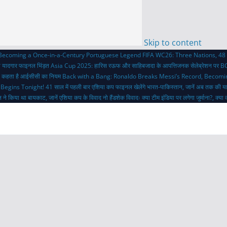
Skip to content
 Becoming a Once-in-a-Century Portuguese Legend
FIFA WC26: Three Nations, 48 
ी यादगार फाइनल भिंड़त
Asia Cup 2025: हारिस रऊफ और साहिबजादा के आपत्तिजनक सेलेब्रेशन पर BC
 क्या कहता है आईसीसी का नियम
Back with a Bang: Ronaldo Breaks Messi’s Record, Becom
 Begins Tonight!
41 साल में पहली बार एशिया कप फाइनल खेलेंगे भारत-पाकिस्तान, जानें अब तक की य
 ने किया था बायकाट, जानें एशिया कप के विवाद
नो हैंडशेक विवादः क्या टीम इंडिया पर लगेगा जुर्माना?, क