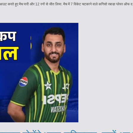
उट करते हुए मैच पारी और 12 रनों से जीत लिया. मैच में 7 विकेट चटकाने वाले कगिसो रबाडा प्लेयर ऑफ द म