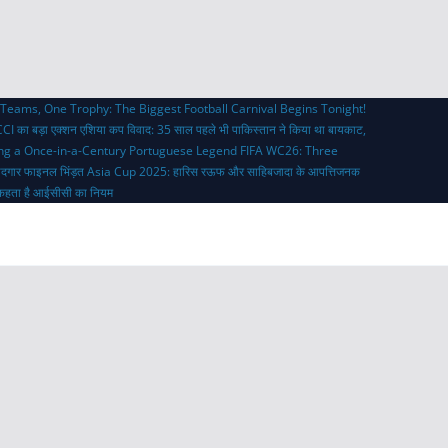
Teams, One Trophy: The Biggest Football Carnival Begins Tonight!
CI का बड़ा एक्शन
एशिया कप विवाद: 35 साल पहले भी पाकिस्तान ने किया था बायकाट,
ing a Once-in-a-Century Portuguese Legend
FIFA WC26: Three
ादगार फाइनल भिंड़त
Asia Cup 2025: हारिस रऊफ और साहिबजादा के आपत्तिजनक
्या कहता है आईसीसी का नियम