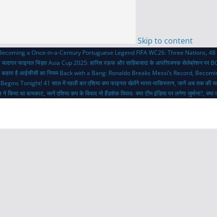
Skip to content
 Becoming a Once-in-a-Century Portuguese Legend
FIFA WC26: Three Nations, 48 
ी यादगार फाइनल भिंड़त
Asia Cup 2025: हारिस रऊफ और साहिबजादा के आपत्तिजनक सेलेब्रेशन पर BC
 क्या कहता है आईसीसी का नियम
Back with a Bang: Ronaldo Breaks Messi’s Record, Becom
 Begins Tonight!
41 साल में पहली बार एशिया कप फाइनल खेलेंगे भारत-पाकिस्तान, जानें अब तक की य
 ने किया था बायकाट, जानें एशिया कप के विवाद
नो हैंडशेक विवादः क्या टीम इंडिया पर लगेगा जुर्माना?, क