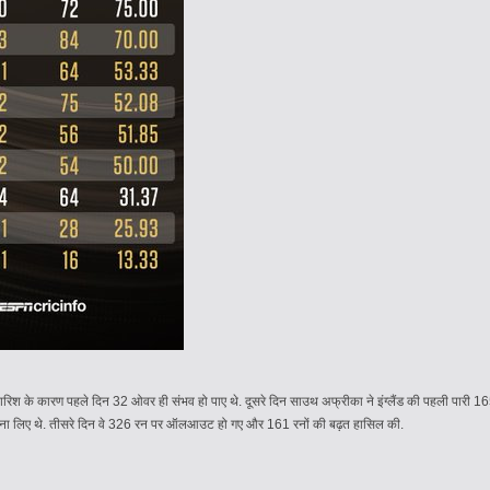
थे. बारिश के कारण पहले दिन 32 ओवर ही संभव हो पाए थे. दूसरे दिन साउथ अफ्रीका ने इंग्लैंड की पहली पार
 रन बना लिए थे. तीसरे दिन वे 326 रन पर ऑलआउट हो गए और 161 रनों की बढ़त हासिल की.