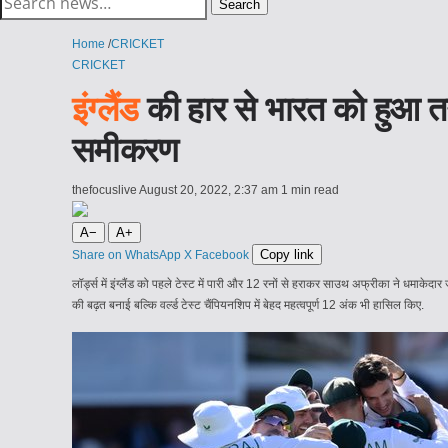
Search
for:
Home
/
CRICKET
CRICKET
इंग्लैंड
की हार से भारत को हुआ तगड
समीकरण
thefocuslive
August 20, 2022, 2:37 am
1 min read
A−
A+
Copy link
Share on WhatsApp
X
Facebook
लॉर्ड्स में इंग्लैंड को पहले टेस्ट में पारी और 12 रनों से हराकर साउथ अफ्रीका ने धमाके
की बढ़त बनाई बल्कि वर्ल्ड टेस्ट चैंपियनशिप में बेहद महत्वपूर्ण 12 अंक भी हासिल किए.