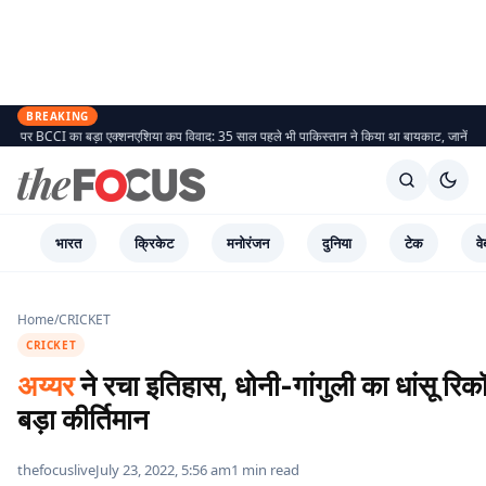
BREAKING
एशिया कप विवाद: 35 साल पहले भी पाकिस्तान ने किया था बायकाट, जानें एशिया कप के विवाद
नो हैंडशेक व
भारत
क्रिकेट
मनोरंजन
दुनिया
टेक
वे
Home
/
CRICKET
CRICKET
अय्यर
ने रचा इतिहास, धोनी-गांगुली का धांसू रिकॉ
बड़ा कीर्तिमान
thefocuslive
July 23, 2022, 5:56 am
1 min read