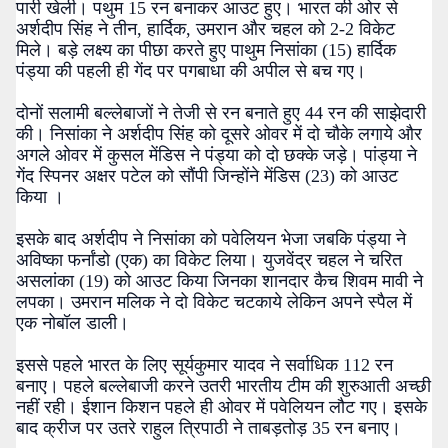
पारी खेली। पथुम 15 रन बनाकर आउट हुए। भारत की ओर से
अर्शदीप सिंह ने तीन, हार्दिक, उमरान और चहल को 2-2 विकेट
मिले। बड़े लक्ष्य का पीछा करते हुए पाथुम निसांका (15) हार्दिक
पंड्या की पहली ही गेंद पर पगबाधा की अपील से बच गए।
दोनों सलामी बल्लेबाजों ने तेजी से रन बनाते हुए 44 रन की साझेदारी
की। निसांका ने अर्शदीप सिंह को दूसरे ओवर में दो चौके लगाये और
अगले ओवर में कुसल मेंडिस ने पंड्या को दो छक्के जड़े। पांड्या ने
गेंद स्पिनर अक्षर पटेल को सौंपी जिन्होंने मेंडिस (23) को आउट
किया ।
इसके बाद अर्शदीप ने निसांका को पवेलियन भेजा जबकि पंड्या ने
अविष्का फर्नांडो (एक) का विकेट लिया। युजवेंद्र चहल ने चरित
असलांका (19) को आउट किया जिनका शानदार कैच शिवम मावी ने
लपका। उमरान मलिक ने दो विकेट चटकाये लेकिन अपने स्पैल में
एक नोबॉल डाली।
इससे पहले भारत के लिए सूर्यकुमार यादव ने सर्वाधिक 112 रन
बनाए। पहले बल्लेबाजी करने उतरी भारतीय टीम की शुरुआती अच्छी
नहीं रही। ईशान किशन पहले ही ओवर में पवेलियन लौट गए। इसके
बाद क्रीज पर उतरे राहुल त्रिपाठी ने ताबड़तोड़ 35 रन बनाए।