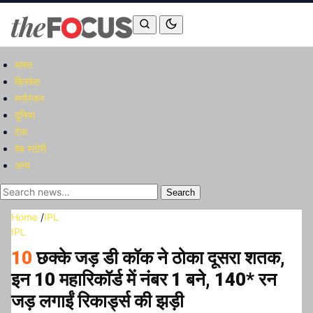
भारत
क्रिकेट
मनोरंजन
दुनिया
टेक
वेब स्टोरी
अन्य
Search
Home
/
IPL
IPL
10
छक्के जड़ डी कॉक ने ठोका दूसरा शतक,
इन 10 महारिकॉर्ड में नंबर 1 बने, 140* रन
जड़ लगाईं रिकार्ड्स की झड़ी