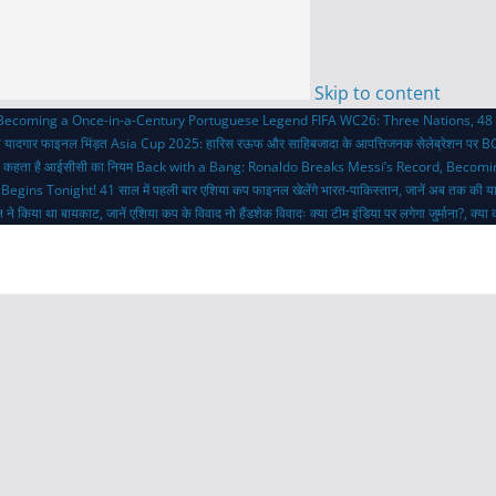
Skip to content
 Becoming a Once-in-a-Century Portuguese Legend
FIFA WC26: Three Nations, 48 
ी यादगार फाइनल भिंड़त
Asia Cup 2025: हारिस रऊफ और साहिबजादा के आपत्तिजनक सेलेब्रेशन पर BC
 क्या कहता है आईसीसी का नियम
Back with a Bang: Ronaldo Breaks Messi’s Record, Becom
 Begins Tonight!
41 साल में पहली बार एशिया कप फाइनल खेलेंगे भारत-पाकिस्तान, जानें अब तक की य
 ने किया था बायकाट, जानें एशिया कप के विवाद
नो हैंडशेक विवादः क्या टीम इंडिया पर लगेगा जुर्माना?, क