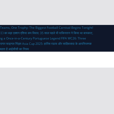
Teams, One Trophy: The Biggest Football Carnival Begins Tonight!
CI का बड़ा एक्शन
एशिया कप विवाद: 35 साल पहले भी पाकिस्तान ने किया था बायकाट,
ing a Once-in-a-Century Portuguese Legend
FIFA WC26: Three
ादगार फाइनल भिंड़त
Asia Cup 2025: हारिस रऊफ और साहिबजादा के आपत्तिजनक
्या कहता है आईसीसी का नियम