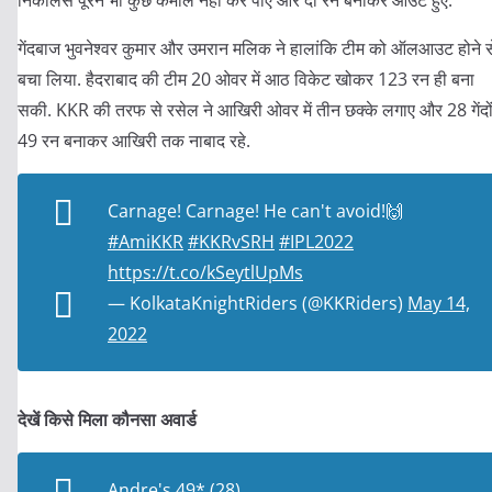
निकोलस पूरन भी कुछ कमाल नहीं कर पाए और दो रन बनाकर आउट हुए.
गेंदबाज भुवनेश्वर कुमार और उमरान मलिक ने हालांकि टीम को ऑलआउट होने स
बचा लिया. हैदराबाद की टीम 20 ओवर में आठ विकेट खोकर 123 रन ही बना
सकी. KKR की तरफ से रसेल ने आखिरी ओवर में तीन छक्के लगाए और 28 गेंदों 
49 रन बनाकर आखिरी तक नाबाद रहे.
Carnage! Carnage! He can't avoid!🙌
#AmiKKR
#KKRvSRH
#IPL2022
https://t.co/kSeytlUpMs
— KolkataKnightRiders (@KKRiders)
May 14,
2022
देखें किसे मिला कौनसा अवार्ड
Andre's 49* (28)