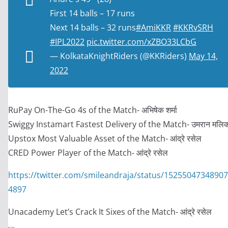
First 14 balls – 17 runs
Next 14 balls – 32 runs
#AmiKKR
#KKRvSRH
#IPL2022
pic.twitter.com/xZBO33LCbG
— KolkataKnightRiders (@KKRiders)
May 14,
2022
RuPay On-The-Go 4s of the Match- अभिषेक शर्मा
Swiggy Instamart Fastest Delivery of the Match- उमरान मलि
Upstox Most Valuable Asset of the Match- आंद्रे रसेल
CRED Power Player of the Match- आंद्रे रसेल
https://twitter.com/smileandraja/status/1525504734890
4897
Unacademy Let’s Crack It Sixes of the Match- आंद्रे रसेल