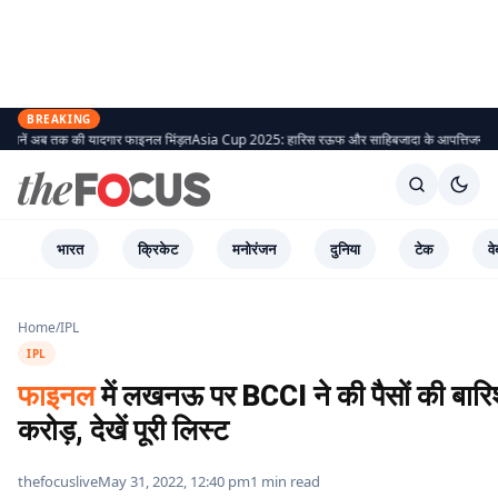
BREAKING
की यादगार फाइनल भिंड़त
Asia Cup 2025: हारिस रऊफ और साहिबजादा के आपत्तिजनक सेलेब्रेशन पर BC
भारत
क्रिकेट
मनोरंजन
दुनिया
टेक
वे
Home
/
IPL
IPL
फाइनल
में लखनऊ पर BCCI ने की पैसों की बारि
करोड़, देखें पूरी लिस्ट
thefocuslive
May 31, 2022, 12:40 pm
1 min read