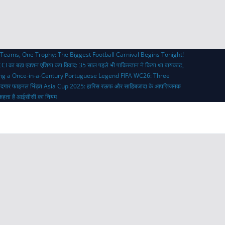
Teams, One Trophy: The Biggest Football Carnival Begins Tonight!
CI का बड़ा एक्शन
एशिया कप विवाद: 35 साल पहले भी पाकिस्तान ने किया था बायकाट,
ing a Once-in-a-Century Portuguese Legend
FIFA WC26: Three
ादगार फाइनल भिंड़त
Asia Cup 2025: हारिस रऊफ और साहिबजादा के आपत्तिजनक
्या कहता है आईसीसी का नियम