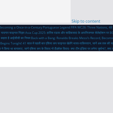
Skip to content
 Becoming a Once-in-a-Century Portuguese Legend
FIFA WC26: Three Nations, 48 
ी यादगार फाइनल भिंड़त
Asia Cup 2025: हारिस रऊफ और साहिबजादा के आपत्तिजनक सेलेब्रेशन पर BC
 क्या कहता है आईसीसी का नियम
Back with a Bang: Ronaldo Breaks Messi’s Record, Becom
 Begins Tonight!
41 साल में पहली बार एशिया कप फाइनल खेलेंगे भारत-पाकिस्तान, जानें अब तक की य
 ने किया था बायकाट, जानें एशिया कप के विवाद
नो हैंडशेक विवादः क्या टीम इंडिया पर लगेगा जुर्माना?, क