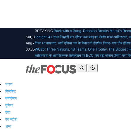
BREAKING
Back with a Bang: Ronaldo Breaks Messi’s Rec
Sat, 8
Tonight!
41 साल में पहली बार एशिया कप फाइनल खेलेंगे भारत-पाकिस्तान, 
Aug •
किया था बायकाट, जानें एशिया कप के विवाद
नो हैंडशेक विवादः क्या टीम इंडि
00:35
WC26: Three Nations, 48 Teams, One Trophy: The Biggest Fo
साहिबजादा के आपत्तिजनक सेलेब्रेशन पर BCCI का बड़ा एक्शन
एशिया कप विव
भारत
क्रिकेट
मनोरंजन
दुनिया
टेक
वेब स्टोरी
अन्य