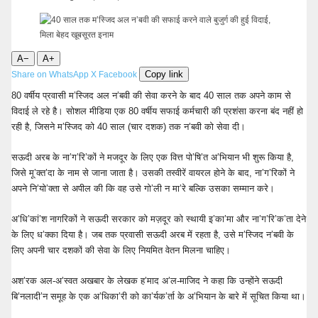
A−
A+
Copy link
Share on WhatsApp
X
Facebook
80 वर्षीय प्रवासी म’स्जिद अल न’बवी की सेवा करने के बाद 40 साल तक अपने काम से
विदाई ले रहे है। सोशल मीडिया एक 80 वर्षीय सफाई कर्मचारी की प्रशंसा करना बंद नहीं हो
रही है, जिसने म’स्जिद को 40 साल (चार दशक) तक न’बवी को सेवा दी।
सऊदी अरब के ना’ग’रि’कों ने मजदूर के लिए एक वित्त पो’षि’त अ’भियान भी शुरू किया है,
जिसे मू’क्त’दा के नाम से जाना जाता है। उसकी तस्वीरें वायरल होने के बाद, ना’ग’रिकों ने
अपने नि’यो’क्ता से अपील की कि वह उसे गो’ली न मा’रे बल्कि उसका सम्मान करे।
अ’धि’कां’श नागरिकों ने सऊदी सरकार को मज़दूर को स्थायी इ’का’मा और ना’ग’रि’क’ता देने
के लिए ध’क्का दिया है। जब तक प्रवासी सऊदी अरब में रहता है, उसे म’स्जिद न’बवी के
लिए अपनी चार दशकों की सेवा के लिए नियमित वेतन मिलना चाहिए।
अश’रक अल-अ’स्वत अखबार के लेखक ह’माद अ’ल-माजिद ने कहा कि उन्होंने सऊदी
बि’नलादी’न समूह के एक अ’धिका’री को का’र्यक’र्ता के अ’भियान के बारे में सूचित किया था।